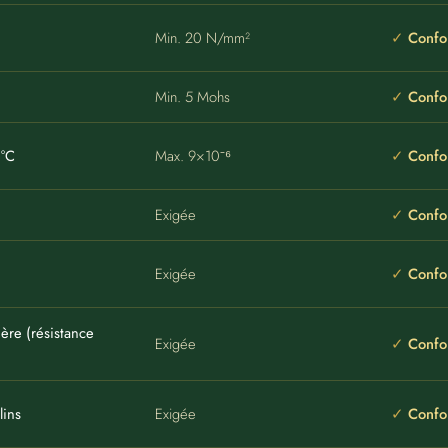
Min. 20 N/mm²
Confo
Min. 5 Mohs
Confo
1°C
Max. 9×10⁻⁶
Confo
Exigée
Confo
Exigée
Confo
mière (résistance
Exigée
Confo
lins
Exigée
Confo