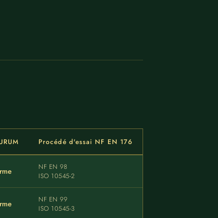
AURUM
Procédé d'essai NF EN 176
NF EN 98
rme
ISO 10545-2
NF EN 99
rme
ISO 10545-3