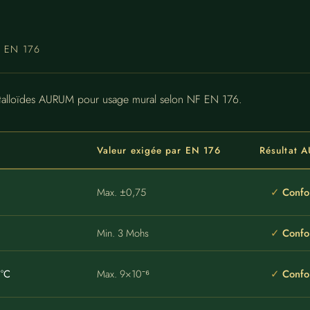
F EN 176
étalloïdes AURUM pour usage mural selon NF EN 176.
Valeur exigée par EN 176
Résultat 
Max. ±0,75
Confo
Min. 3 Mohs
Confo
1°C
Max. 9×10⁻⁶
Confo