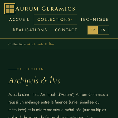
Aurum Ceramics
ACCUEIL
COLLECTIONS
TECHNIQUE
RÉALISATIONS
CONTACT
FR
EN
Collections
›
Archipels & Îles
COLLECTION
Archipels & Îles
Avec la série "Les Archipels d'Aurum", Aurum Ceramics a
réussi un mélange entre la faïence (unie, émaillée ou
métallisée) et la micro-mosaïque métallisée (aux multiples
coloris) disposée de façon libre et aléatoire. Ces